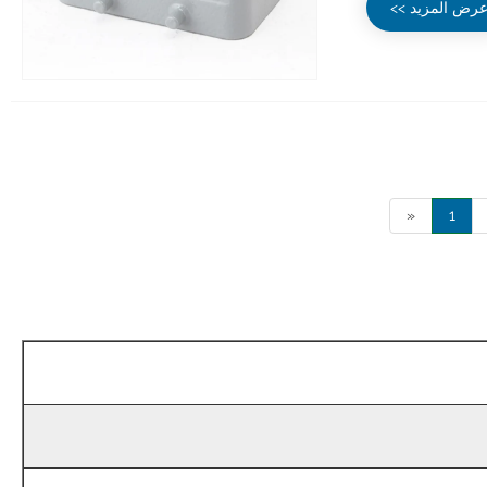
رض المزيد >>
«
1