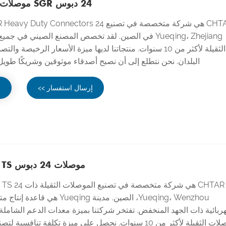
24 دبوس SGR موصلات شديدة التحمل
Yueqing، Zhejiang في الصين. لقد تخصص المصنع الصيني في 
الثقيلة لأكثر من 10 سنوات. منتجاتنا لديها ميزة الأسعار الرخيصة و
البلدان. نحن نتطلع إلى أن نصبح أصدقاء موثوقين وشريكًا طويل
إرسال استفسار >>
ع
موصلات 24 دبوس TS للخدمة الشاقة
Yueqing، Wenzhou، الصين. مدينة eqing
هربائية ذات الجهد المنخفض. تفتخر شركتنا بميزة معدات الدعم الشاملة.
الموصلات الثقيلة لأكثر من 10 سنوات. نحصل على ميزة تكلفة تنافسي