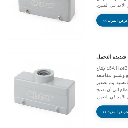
 الأمد في الصين.
رض المزيد >>
CHTAR هي شركة متخصصة في تصنيع الموصلات الثقيلة 16A H24B-TG 24 Pin TG لإنتاج
ا في يويهتشينغ ونتشو، مقاطعة
افسية. يتم تصدير
تطلع إلى أن نصبح
الأمد في الصين.
رض المزيد >>