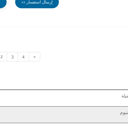
إرسال استفسار >>
ع
2
3
4
»
يلة
نيوم